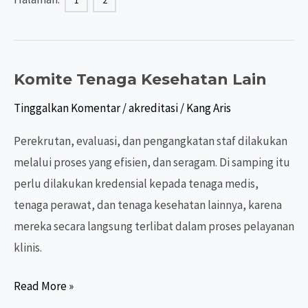
1
2
Rumah
Sakit
2024
(STARKES)
Komite Tenaga Kesehatan Lain
Tinggalkan Komentar
/
akreditasi
/
Kang Aris
Perekrutan, evaluasi, dan pengangkatan staf dilakukan
melalui proses yang efisien, dan seragam. Di samping itu
perlu dilakukan kredensial kepada tenaga medis,
tenaga perawat, dan tenaga kesehatan lainnya, karena
mereka secara langsung terlibat dalam proses pelayanan
klinis.
Komite
Read More »
Tenaga