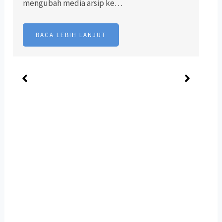
mengubah media arsip ke…
BACA LEBIH LANJUT