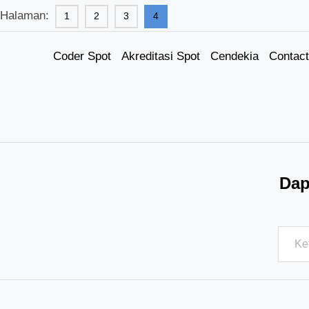
Halaman:
1
2
3
4
Coder Spot
Akreditasi Spot
Cendekia
Contact
Dap
Ketik
email
Anda..