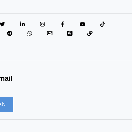
mail
AN