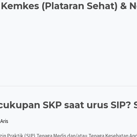
 Kemkes (Plataran Sehat) & 
ukupan SKP saat urus SIP? S
Aris
 Izin Praktik (SIP) Tenaga Medis dan/atau Tenaga Kesehatan A