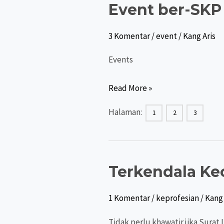
Event ber-SKP
3 Komentar
/
event
/
Kang Aris
Events
Event
Read More »
ber-
Halaman:
1
2
3
SKP
Kemkes
(Plataran
Sehat)
Terkendala Kec
&
Non
1 Komentar
/
keprofesian
/
Kang 
SKP
Tidak perlu khawatir jika Surat