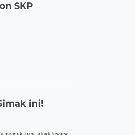
Non SKP
imak ini!
nda mendekati masa kadaluwarsa.