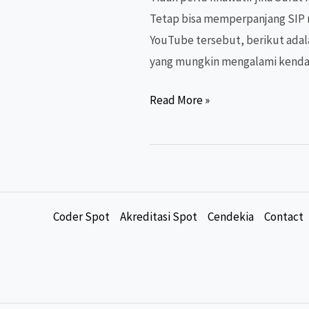
Tetap bisa memperpanjang SIP me
YouTube tersebut, berikut adal
yang mungkin mengalami kenda
Terkendala
Read More »
Kecukupan
SKP
saat
urus
SIP?
Coder Spot
Akreditasi Spot
Cendekia
Contact
Simak
ini!