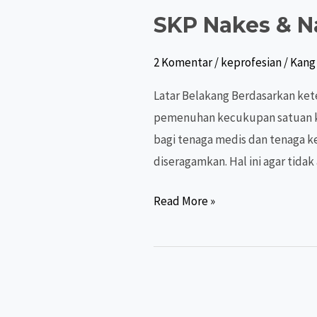
SKP Nakes & N
2 Komentar
/
keprofesian
/
Kang 
Latar Belakang Berdasarkan ket
pemenuhan kecukupan satuan kre
bagi tenaga medis dan tenaga k
diseragamkan. Hal ini agar tid
SKP
Read More »
Nakes
&
Named
Terkini