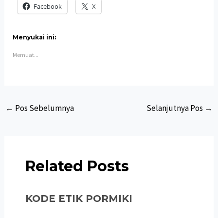
Facebook
X
Menyukai ini:
Memuat...
Post
←
Pos Sebelumnya
Selanjutnya Pos
→
navigation
Related Posts
KODE ETIK PORMIKI