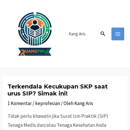
Lewati
ke
konten
Cari
Kang Aris
MAI
MEN
Terkendala Kecukupan SKP saat
urus SIP? Simak ini!
1 Komentar
/
keprofesian
/ Oleh
Kang Aris
Tidak perlu khawatir jika Surat Izin Praktik (SIP)
Tenaga Medis dan/atau Tenaga Kesehatan Anda