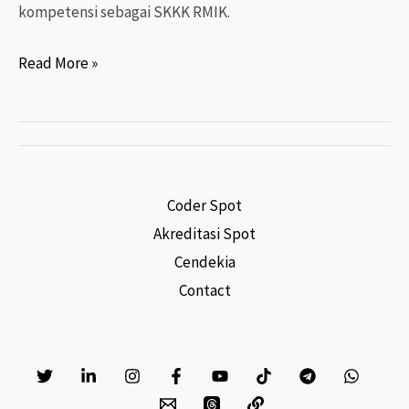
kompetensi sebagai SKKK RMIK.
SKK
Read More »
RMIK:
Standar
Kompetensi
Kerja
untuk
Coder Spot
Peningkatan
Akreditasi Spot
Kualitas
Cendekia
Tenaga
Contact
Perekam
Medis
dan
Informasi