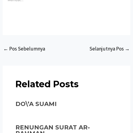
Post
←
Pos Sebelumnya
Selanjutnya Pos
→
navigation
Related Posts
DO\’A SUAMI
RENUNGAN SURAT AR-