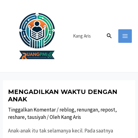
Lewati
ke
konten
Cari
Kang Aris
MAI
MEN
MENGADILKAN WAKTU DENGAN
ANAK
Tinggalkan Komentar
/
reblog
,
renungan
,
repost
,
reshare
,
tausiyah
/ Oleh
Kang Aris
Anak-anak itu tak selamanya kecil. Pada saatnya