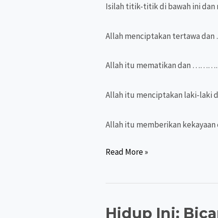
Isilah titik-titik di bawah ini d
Allah menciptakan tertawa 
Allah itu mematikan dan ……
Allah itu menciptakan laki-l
Allah itu memberikan kekaya
PASANGAN
Read More »
KEHIDUPAN
Hidup Ini: Bica