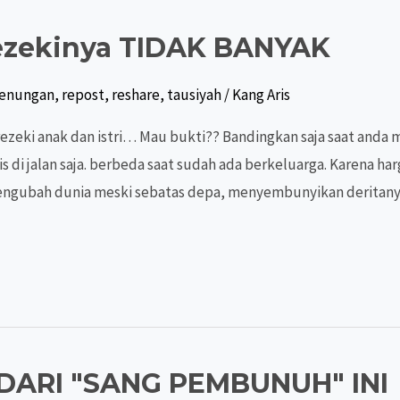
 Rezekinya TIDAK BANYAK
renungan
,
repost
,
reshare
,
tausiyah
/
Kang Aris
rezeki anak dan istri… Mau bukti?? Bandingkan saja saat anda 
 di jalan saja. berbeda saat sudah ada berkeluarga. Karena harga
engubah dunia meski sebatas depa, menyembunyikan deritan
NDARI "SANG PEMBUNUH" INI