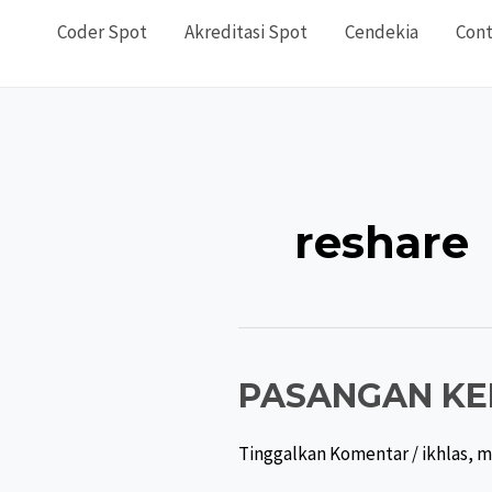
Coder Spot
Akreditasi Spot
Cendekia
Cont
reshare
PASANGAN KE
Tinggalkan Komentar
/
ikhlas
,
m