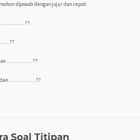
an mohon dijawab dengan jujur dan cepat.
dan …………… ??
……… ??
aki dan …………… ??
an dan ……………. ??
ra Soal Titipan