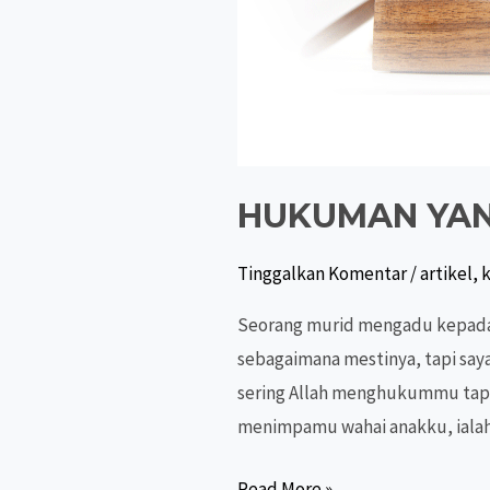
HUKUMAN YAN
Tinggalkan Komentar
/
artikel
,
k
Seorang murid mengadu kepada 
sebagaimana mestinya, tapi say
sering Allah menghukummu tapi 
menimpamu wahai anakku, ialah
HUKUMAN
Read More »