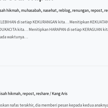
isah hikmah
,
muhasabah
,
nasehat
,
reblog
,
renungan
,
repost
,
re
ITA kita… Menitipkan HARAPAN di setiap KERAGUAN kita… Dan… نه وتعالى
 pada waktunya…
isah hikmah
,
repost
,
reshare
/
Kang Aris
an nafas terakhir, dia memberi pesan kepada kedua anaknya 