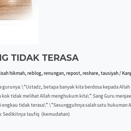
G TIDAK TERASA
isah hikmah
,
reblog
,
renungan
,
repost
,
reshare
,
tausiyah
/
Kang
gurunya: \”Ustadz, betapa banyak kita berdosa kepada Allah
a kok tidak melihat Allah menghukum kita\”. Sang Guru menja
engkau tidak terasa\”. \”Sesungguhnya salah satu hukuman Al
: Sedikitnya taufiq (kemudahan)