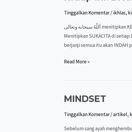
Tinggalkan Komentar
/
ikhlas
,
k
اَللّهُ سبحانه وتعالى menitipkan KELEBIHAN di setiap KEKURANGAN kita… Menitipkan KEKUATAN di setiap KELEMAHAN kita…
Menitipkan SUKACITA di setiap DUKAC
berjanji semua itu akan INDAH
Hidup
Read More »
Ini:
Bicara
Soal
MINDSET
Titipan
Tinggalkan Komentar
/
artikel
,
k
Sebelum sang ayah menghembusk