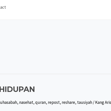
act
HIDUPAN
uhasabah
,
nasehat
,
quran
,
repost
,
reshare
,
tausiyah
/
Kang Ari