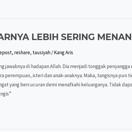
ARNYA LEBIH SERING MENAN
epost
,
reshare
,
tausiyah
/
Kang Aris
g jawabnya di hadapan Allah. Dia menjadi tonggak penyangga
ra perempuan, isteri dan anak-anaknya. Maka, tangisnya pun 
ingat yang bercucuran demi menafkahi keluarganya. Tidak dapa
angis”