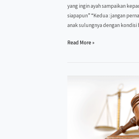
yang ingin ayah sampaikan kep
siapapun” “Kedua : jangan pern
anak sulungnya dengan kondisi 
MINDSET
Read More »