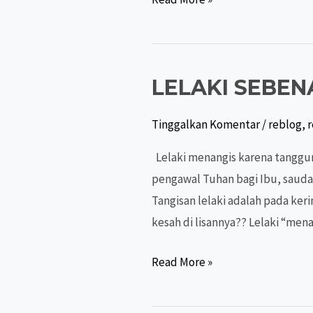
YANG
TIDAK
TERASA
LELAKI SEBEN
Tinggalkan Komentar
/
reblog
,
r
Lelaki menangis karena tanggun
pengawal Tuhan bagi Ibu, sauda
Tangisan lelaki adalah pada ker
kesah di lisannya?? Lelaki “men
LELAKI
Read More »
SEBENARNYA
LEBIH