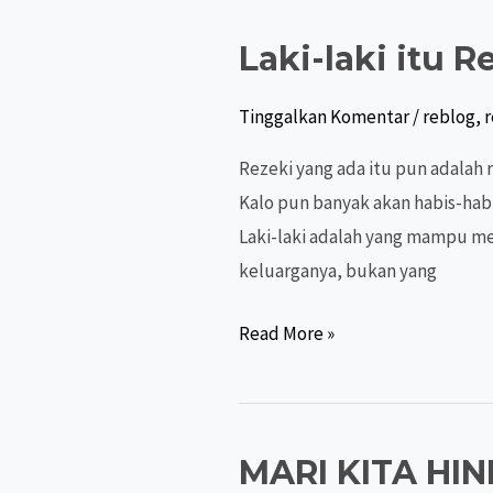
SERING
Laki-laki itu
MENANGIS
Tinggalkan Komentar
/
reblog
,
Rezeki yang ada itu pun adalah 
Kalo pun banyak akan habis-habis
Laki-laki adalah yang mampu m
keluarganya, bukan yang
Laki-
Read More »
laki
itu
Rezekinya
MARI KITA HI
TIDAK