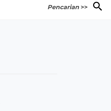
Cari
Pencarian
>>
s