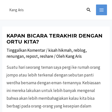
Lewati
Cari
Kang Aris
ke
MAI
konten
MEN
KAPAN BICARA TERAKHIR DENGAN
ORTU KITA?
Tinggalkan Komentar
/
kisah hikmah
,
reblog
,
renungan
,
repost
,
reshare
/ Oleh
Kang Aris
Suatu hari seorang teman saya pergi ke rumah orang
jompo atau lebih terkenal dengan sebutan panti
werdha bersama dengan eman-temannya. Kebiasaan
ini mereka lakukan untuk lebih banyak mengenal
bahwa akan lebih membahagiakan kalau kita bisa
berbagi pada orang-orang yang kesepian dalam