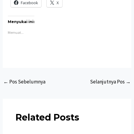
Facebook
X
Menyukai ini:
Memuat...
Post
←
Pos Sebelumnya
Selanjutnya Pos
→
navigation
Related Posts