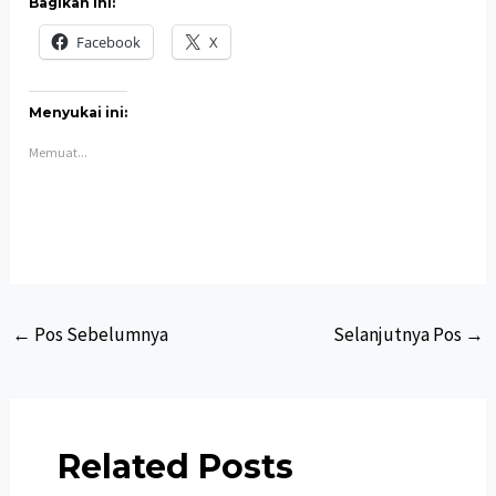
Bagikan ini:
Facebook
X
Menyukai ini:
Memuat...
Post
←
Pos Sebelumnya
Selanjutnya Pos
→
navigation
Related Posts