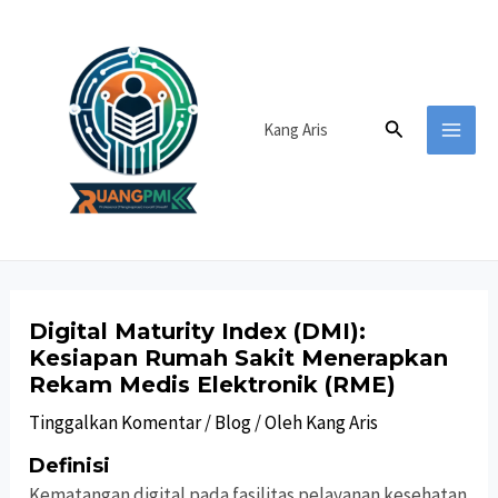
Lewati
ke
konten
Cari
Kang Aris
MAI
MEN
Digital Maturity Index (DMI):
Kesiapan Rumah Sakit Menerapkan
Rekam Medis Elektronik (RME)
Tinggalkan Komentar
/
Blog
/ Oleh
Kang Aris
Definisi
Kematangan digital pada fasilitas pelayanan kesehatan