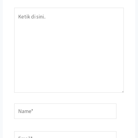
Ketik
di
sini..
Name*
Email*