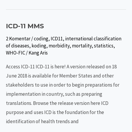
DARI
ICD-
ICD-11 MMS
10
KE
2 Komentar
/
coding
,
ICD11
,
international classification
ICD-
of diseases
,
koding
,
morbidity
,
mortality
,
statistics
,
WHO-FIC
/
Kang Aris
11
Access ICD-11 ICD-11 is here! A version released on 18
June 2018 is available for Member States and other
stakeholders to use in order to begin preparations for
implementation in country, such as preparing
translations. Browse the release version here ICD
purpose and uses ICD is the foundation for the
identification of health trends and