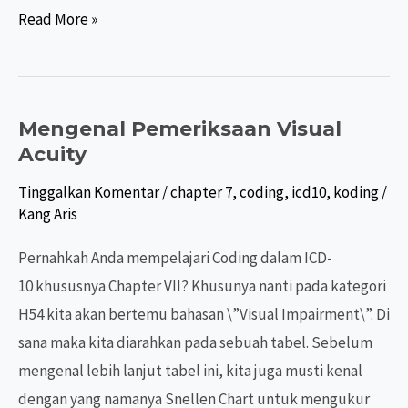
ICD-
Read More »
11
MMS
Mengenal Pemeriksaan Visual
Acuity
Tinggalkan Komentar
/
chapter 7
,
coding
,
icd10
,
koding
/
Kang Aris
Pernahkah Anda mempelajari Coding dalam ICD-
10 khususnya Chapter VII? Khusunya nanti pada kategori
H54 kita akan bertemu bahasan \”Visual Impairment\”. Di
sana maka kita diarahkan pada sebuah tabel. Sebelum
mengenal lebih lanjut tabel ini, kita juga musti kenal
dengan yang namanya Snellen Chart untuk mengukur