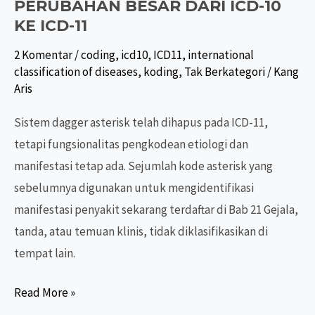
PERUBAHAN BESAR DARI ICD-10
KE ICD-11
2 Komentar
/
coding
,
icd10
,
ICD11
,
international
classification of diseases
,
koding
,
Tak Berkategori
/
Kang
Aris
Sistem dagger asterisk telah dihapus pada ICD-11,
tetapi fungsionalitas pengkodean etiologi dan
manifestasi tetap ada. Sejumlah kode asterisk yang
sebelumnya digunakan untuk mengidentifikasi
manifestasi penyakit sekarang terdaftar di Bab 21 Gejala,
tanda, atau temuan klinis, tidak diklasifikasikan di
tempat lain.
PERUBAHAN
Read More »
BESAR