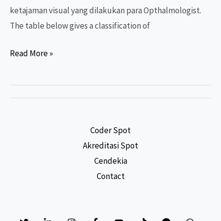
ketajaman visual yang dilakukan para Opthalmologist.
The table below gives a classification of
Mengenal
Read More »
Pemeriksaan
Visual
Acuity
Coder Spot
Akreditasi Spot
Cendekia
Contact