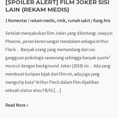
[SPOILER ALERT] FILM JOKER SISI
LAIN (REKAM MEDIS)
1 Komentar
/
rekam medis
,
rmik
,
rumah sakit
/
Kang Aris
Setelah menyaksikan film Joker yang dibintangi Joaquin
Phoenix, peran keren sangat mendalam sebagai Arthur
Fleck… Banyak orang yang memandang dari sisi
gangguan psikologis seseorang sehingga banyak quote²
muncul dengan background Joker (2019) ini… Ada yang
membuat kutipan bijak dari film ini, ada juga yang
mengutip kata² Arthur Fleck dalam film dijadikan
sebuah status atau FB/IG […]
[SPOILER
Read More »
ALERT]