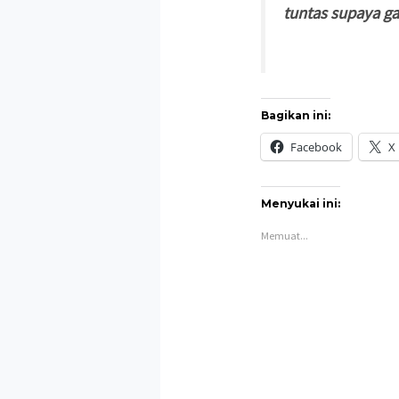
tuntas supaya g
Bagikan ini:
Facebook
X
Menyukai ini:
Memuat...