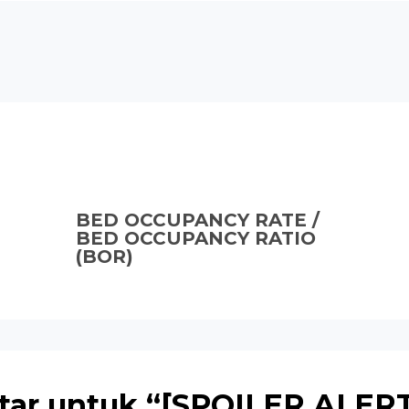
BED OCCUPANCY RATE /
BED OCCUPANCY RATIO
(BOR)
tar untuk “[SPOILER ALER