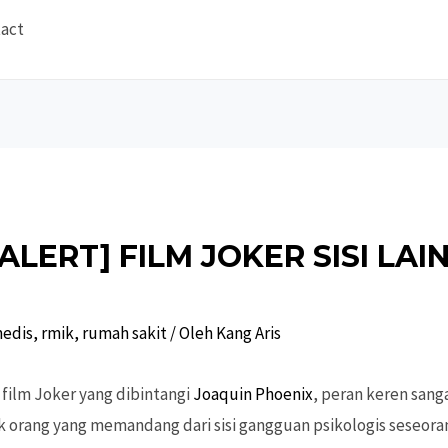
act
ALERT] FILM JOKER SISI LAI
edis
,
rmik
,
rumah sakit
/ Oleh
Kang Aris
film Joker yang dibintangi
Joaquin Phoenix
, peran keren san
 orang yang memandang dari sisi gangguan psikologis seseora