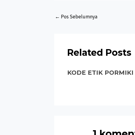
Post
←
Pos Sebelumnya
navigation
Related Posts
KODE ETIK PORMIKI
1 komen