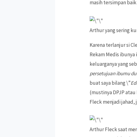
masih tersimpan bai
Arthur yang sering k
Karena terlanjur si C
Rekam Medis ibunya it
keluarganya yang seb
persetujuan ibumu du
buat saya bilang \”
Ed
(mustinya DPJP atau 
Fleck menjadi jahad,
Arthur Fleck saat me