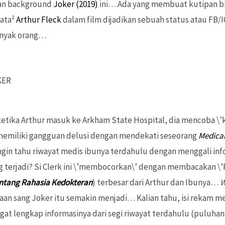
an background
Joker (2019)
ini… Ada yang membuat kutipan bija
kata²
Arthur Fleck
dalam film dijadikan sebuah status atau FB/I
anyak orang…
OKER
etika Arthur masuk ke Arkham State Hospital, dia mencoba \’
 memiliki gangguan delusi dengan mendekati seseorang
Medical
ingin tahu riwayat medis ibunya terdahulu dengan menggali inf
ng terjadi? Si Clerk ini \’membocorkan\’ dengan membacakan \’
ntang Rahasia Kedokteran
) terbesar dari Arthur dan Ibunya…
W
laan sang Joker itu semakin menjadi… Kalian tahu, isi rekam me
at lengkap informasinya dari segi riwayat terdahulu (puluhan 