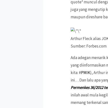
quote² muncul deng
juga yang mengutip 
maupun direshare b
Arthur Fleck alias J
Sumber: Forbes.com
Ada adegan menarik k
yang diinformasikan
kita: #
PMIK
), Arthur 
ini… Dan lalu apa ya
Permenkes 36/2012 te
inilah awal mula kegi
memang terkenal sang