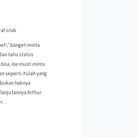
raf otak
ebet\’ banget minta
dan tahu status
bisa, loe musti minta
an seperti itulah yang
 bukan haknya
lanjutannya Arthur
n
…