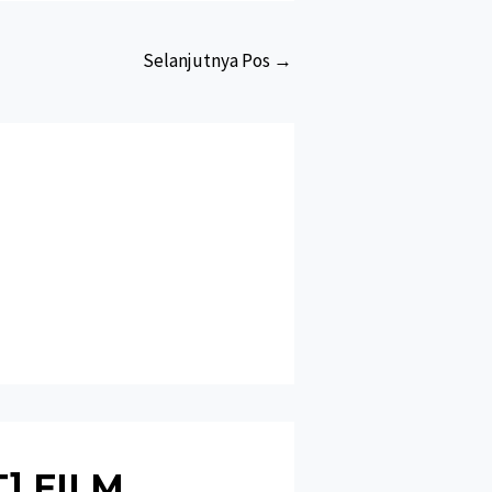
Selanjutnya Pos
→
T] FILM