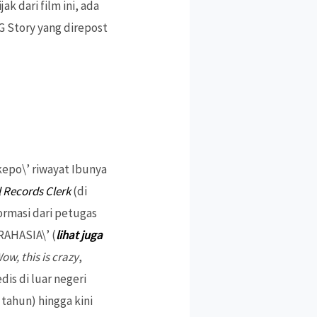
k dari film ini, ada
G Story yang direpost
kepo\’ riwayat Ibunya
 Records Clerk
(di
ormasi dari petugas
RAHASIA\’ (
lihat juga
ow, this is crazy
,
dis di luar negeri
tahun) hingga kini