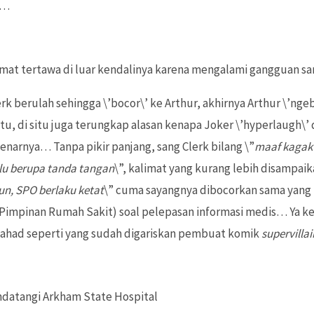
k…
umat tertawa di luar kendalinya karena mengalami gangguan sa
lerk berulah sehingga \’bocor\’ ke Arthur, akhirnya Arthur \’ng
u, di situ juga terungkap alasan kenapa Joker \’hyperlaugh\’ 
enarnya… Tanpa pikir panjang, sang Clerk bilang \”
maaf kagak 
lu berupa tanda tangan
\”, kalimat yang kurang lebih disampaik
un, SPO berlaku ketat
\” cuma sayangnya dibocorkan sama yang
Pimpinan Rumah Sakit) soal pelepasan informasi medis… Ya ke
 jahad seperti yang sudah digariskan pembuat komik
supervillai
ndatangi Arkham State Hospital