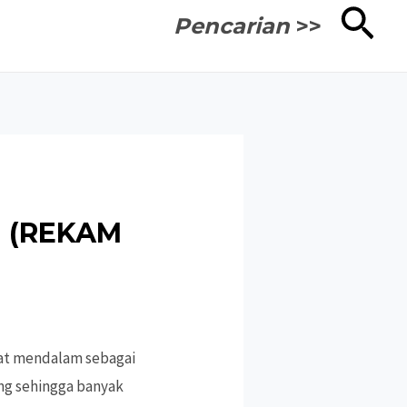
Cari
Pencarian
>>
N (REKAM
gat mendalam sebagai
ng sehingga banyak