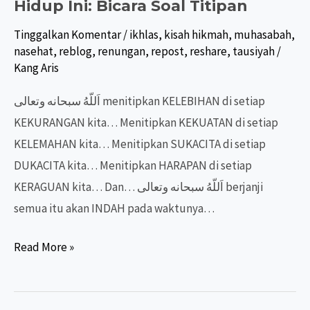
Hidup Ini: Bicara Soal Titipan
Tinggalkan Komentar
/
ikhlas
,
kisah hikmah
,
muhasabah
,
nasehat
,
reblog
,
renungan
,
repost
,
reshare
,
tausiyah
/
Kang Aris
اَللّهُ سبحانه وتعالى menitipkan KELEBIHAN di setiap
KEKURANGAN kita… Menitipkan KEKUATAN di setiap
KELEMAHAN kita… Menitipkan SUKACITA di setiap
DUKACITA kita… Menitipkan HARAPAN di setiap
KERAGUAN kita… Dan… اَللّهُ سبحانه وتعالى berjanji
semua itu akan INDAH pada waktunya…
Hidup
Read More »
Ini:
Bicara