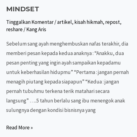
Soal
MINDSET
Titipan
Tinggalkan Komentar
/
artikel
,
kisah hikmah
,
repost
,
reshare
/
Kang Aris
Sebelum sang ayah menghembuskan nafas terakhir, dia
memberi pesan kepada kedua anaknya : “Anakku, dua
pesan penting yang ingin ayah sampaikan kepadamu
untuk keberhasilan hidupmu” “Pertama : jangan pernah
menagih piutang kepada siapapun” “Kedua : jangan
pernah tubuhmu terkena terik matahari secara
langsung” …..5 tahun berlalu sang ibu menengok anak
sulungnya dengan kondisi bisnisnya yang
MINDSET
Read More »