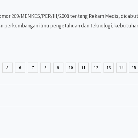
omor 269/MENKES/PER/III/2008 tentang Rekam Medis, dicabut 
gan perkembangan ilmu pengetahuan dan teknologi, kebutuhan
5
6
7
8
9
10
11
12
13
14
15