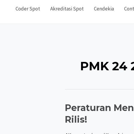
Coder Spot
Akreditasi Spot
Cendekia
Cont
PMK 24 
Peraturan Men
Rilis!