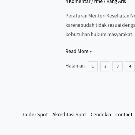
4 Komentar
/
rme
/
Kang Aris
Peraturan Menteri Kesehatan N
karena sudah tidak sesuai den
kebutuhan hukum masyarakat.
Peraturan
Read More »
Menteri
Halaman:
1
2
3
4
tentang
Rekam
Medis
(Elektronik)
Rilis!
Coder Spot
Akreditasi Spot
Cendekia
Contact