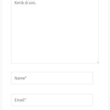
di
sini..
Name*
Email*