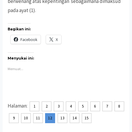
berwenang atas kepentingan sebagaimana dimaksud
pada ayat (1).
Bagikan ini:
Facebook
X
Menyukai ini:
Memuat...
Halaman:
1
2
3
4
5
6
7
8
9
10
11
12
13
14
15