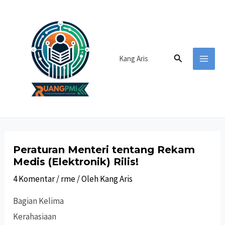
Lewati
ke
konten
Cari
Kang Aris
MAI
MEN
Peraturan Menteri tentang Rekam
Medis (Elektronik) Rilis!
4 Komentar
/
rme
/ Oleh
Kang Aris
Bagian Kelima
Kerahasiaan