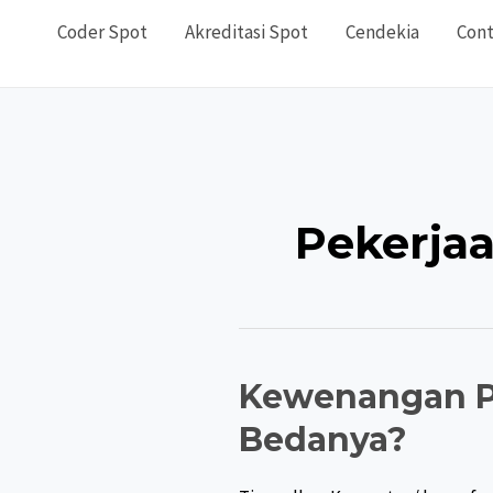
Coder Spot
Akreditasi Spot
Cendekia
Cont
Pekerja
Kewenangan PM
Bedanya?