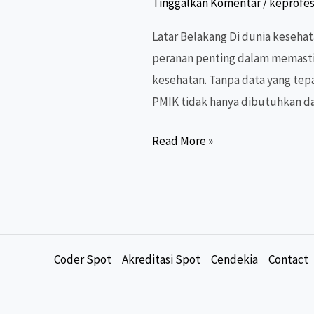
Tinggalkan Komentar
/
keprofes
Latar Belakang Di dunia keseh
peranan penting dalam memastik
kesehatan. Tanpa data yang tepa
PMIK tidak hanya dibutuhkan d
Kewenangan
Read More »
PMIK:
Dari
Diploma
ke
Magister,
Coder Spot
Akreditasi Spot
Cendekia
Contact
Apa
Bedanya?