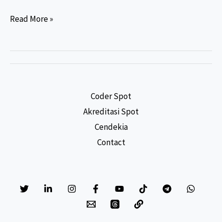
Rahasia
Read More »
Gaji
Perekam
Medis
dan
Informasi
Coder Spot
Kesehatan
Akreditasi Spot
(PMIK):
Cendekia
Seberapa
Contact
Besar
Potensi
Penghasilan
Anda?