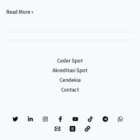
Rahasia
Read More »
Gaji
Perekam
Medis
dan
Informasi
Coder Spot
Kesehatan
Akreditasi Spot
(PMIK):
Cendekia
Seberapa
Contact
Besar
Potensi
Penghasilan
Anda?