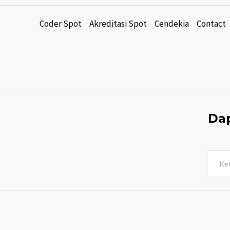
Coder Spot
Akreditasi Spot
Cendekia
Contact
Dap
Ketik
email
Anda...