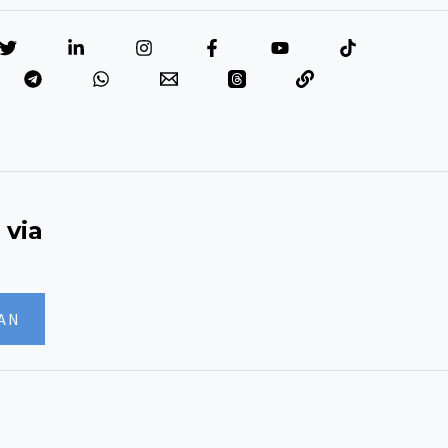
 via
AN