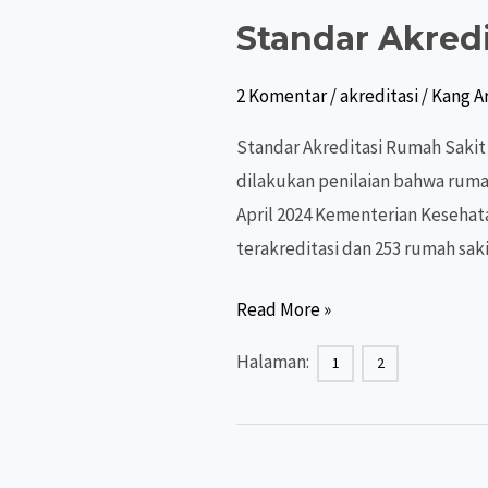
Standar Akred
2 Komentar
/
akreditasi
/
Kang Ar
Standar Akreditasi Rumah Sakit
dilakukan penilaian bahwa rumah
April 2024 Kementerian Kesehata
terakreditasi dan 253 rumah sak
Standar
Read More »
Akreditasi
Halaman:
1
2
Rumah
Sakit
2024
(STARKES)