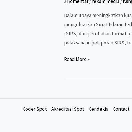
2 Komentar
/
rekam medis
/
Kang
Dalam upaya meningkatkan kuali
mengeluarkan Surat Edaran terk
(SIRS) dan perubahan format pel
pelaksanaan pelaporan SIRS, te
SIRS
Read More »
Versi
6.3:
Menyongsong
Perubahan
Pelaporan
Coder Spot
Akreditasi Spot
Cendekia
Contact
Data
Kesehatan