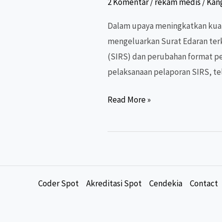
2 Komentar
/
rekam medis
/
Kang
Dalam upaya meningkatkan kuali
mengeluarkan Surat Edaran terk
(SIRS) dan perubahan format pel
pelaksanaan pelaporan SIRS, te
SIRS
Read More »
Versi
6.3:
Menyongsong
Perubahan
Pelaporan
Coder Spot
Akreditasi Spot
Cendekia
Contact
Data
Kesehatan