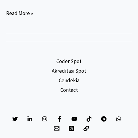
Pilihan
Read More »
Jurusan
Lanjutan
Setelah
D3
Rekam
Coder Spot
Medis:
Akreditasi Spot
Mana
Cendekia
yang
Contact
Cocok
untuk
Karirmu?