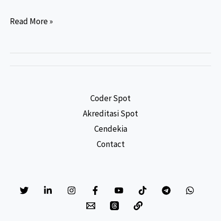
SIRS
Read More »
Versi
6.3:
Menyongsong
Perubahan
Pelaporan
Coder Spot
Data
Akreditasi Spot
Kesehatan
Cendekia
2025
Contact