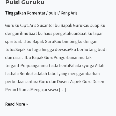
Puisi Guruku
Tinggalkan Komentar
/
puisi
/
Kang Aris
Guruku Cipt. Aris Susanto Ibu Bapak GuruKau suapiku
dengan ilmuSaat ku haus pengetahuanSaat ku lapar
spiritual…Ibu Bapak GuruKau bimbingku dengan
tulusSejak ku lugu hingga dewasaAku berhutang budi
dan rasa…Ibu Bapak GuruPengorbananmu tak
tergantiPerjuanganmu tiada hentiPahala syurga Allah
hadiahi Berikut adalah tabel yang menggambarkan
perbedaan antara Guru dan Dosen: Aspek Guru Dosen
Peran Utama Mengajar siswa […]
Puisi
Read More »
Guruku