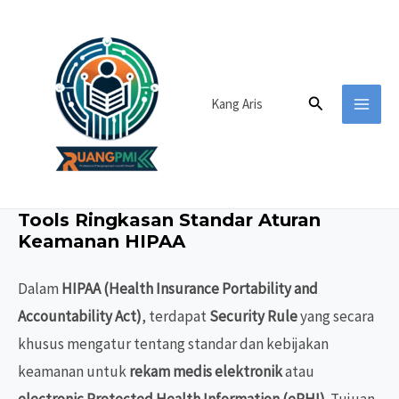
Lewati
ke
konten
Cari
Kang Aris
MAI
MEN
Tools Ringkasan Standar Aturan
Keamanan HIPAA
Dalam
HIPAA (Health Insurance Portability and
Accountability Act)
, terdapat
Security Rule
yang secara
khusus mengatur tentang standar dan kebijakan
keamanan untuk
rekam medis elektronik
atau
electronic Protected Health Information (ePHI)
. Tujuan