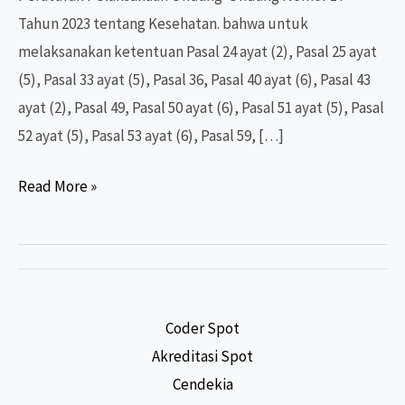
Tahun 2023 tentang Kesehatan. bahwa untuk
melaksanakan ketentuan Pasal 24 ayat (2), Pasal 25 ayat
(5), Pasal 33 ayat (5), Pasal 36, Pasal 40 ayat (6), Pasal 43
ayat (2), Pasal 49, Pasal 50 ayat (6), Pasal 51 ayat (5), Pasal
52 ayat (5), Pasal 53 ayat (6), Pasal 59, […]
PERATURAN
Read More »
PEMERINTAH
NOMOR
28
TAHUN
2024
Coder Spot
Akreditasi Spot
Cendekia